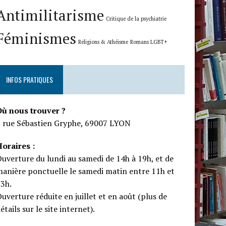
Antimilitarisme
Critique de la psychiatrie
Féminismes
Religions & Athéisme
Romans LGBT+
INFOS PRATIQUES
Où nous trouver ?
5 rue Sébastien Gryphe, 69007 LYON
oraires :
uverture du lundi au samedi de 14h à 19h, et de
anière ponctuelle le samedi matin entre 11h et
13h.
uverture réduite en juillet et en août (plus de
étails sur le site internet).