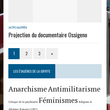
ACTUALITÉS
Projection du documentaire Ossigeno
1
2
3
»
LES ÉTAGÈRES DE LA GRYFFE
Anarchisme
Antimilitarisme
Féminismes
Critique de la psychiatrie
Religions &
Athéisme
Romans LGBT+