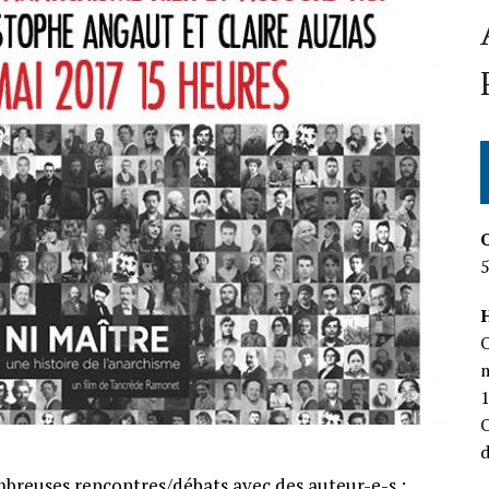
H
O
m
O
d
breuses rencontres/débats avec des auteur-e-s :