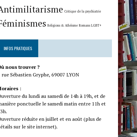
Antimilitarisme
Critique de la psychiatrie
Féminismes
Religions & Athéisme
Romans LGBT+
INFOS PRATIQUES
Où nous trouver ?
5 rue Sébastien Gryphe, 69007 LYON
oraires :
uverture du lundi au samedi de 14h à 19h, et de
anière ponctuelle le samedi matin entre 11h et
13h.
uverture réduite en juillet et en août (plus de
étails sur le site internet).