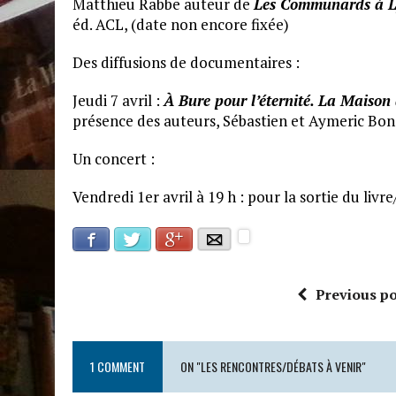
Matthieu Rabbe auteur de
Les Communards à Lyo
éd. ACL, (date non encore fixée)
Des diffusions de documentaires :
Jeudi 7 avril :
À Bure pour l’éternité. La Maison 
présence des auteurs, Sébastien et Aymeric Bone
Un concert :
Vendredi 1er avril à 19 h : pour la sortie du liv
Facebook
Google+
Twitter
E-mail
Previous po
1 COMMENT
ON "LES RENCONTRES/DÉBATS À VENIR"