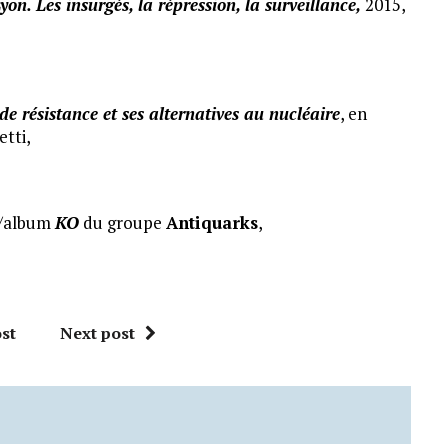
n. Les insurgés, la répression, la surveillance,
2015,
de résistance et ses alternatives au nucléaire
, en
tti,
re/album
KO
du groupe
Antiquarks
,
st
Next post