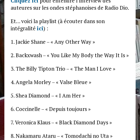
Cliquez ici
pour entendre l’interview des
auteures sur les ondes stéphanoises de Radio Dio.
Et… voici la playlist (à écouter dans son
intégralité
ici
) :
1. Jackie Shane – « Any Other Way »
2. Backxwash – « You Like My Body the Way It Is »
3. The Billy Tipton Trio – « The Man I Love »
4. Angela Morley – « Valse Bleue »
5. Shea Diamond – « I Am Her »
6. Coccinelle – « Depuis toujours »
7. Veronica Klaus – « Black Diamond Days »
8. Nakamaru Ataru – « Tomodachi no Uta »