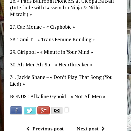
26. « Paris Ballroom Pioneers at Cleopatra Ball
(Interlude with Lasseindra Ninja & Nikki
Mizrahi) »
27. Cae Monae – « Cisphobic »
28. Tami T – « Trans Femme Bonding »
29. Girlpool – « Minute in Your Mind »
30. Ah-Mer-Ah-Su – « Heartbreaker »
31. Jackie Shane – « Don’t Play That Song (You
Lied) »
BONUS : Alkaline Gynoid – « Not All Men »
Facebook
Google+
Twitter
E-mail
Previous post
Next post