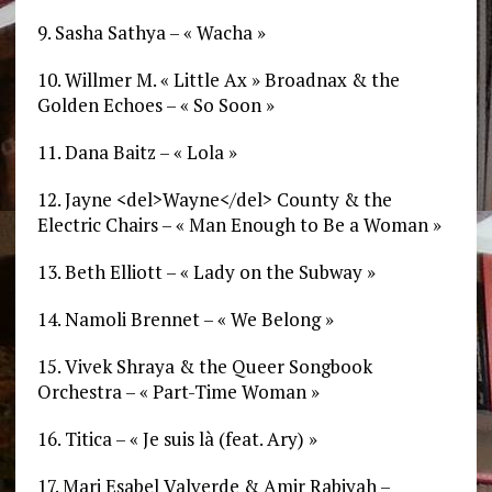
9. Sasha Sathya – « Wacha »
10. Willmer M. « Little Ax » Broadnax & the
Golden Echoes – « So Soon »
11. Dana Baitz – « Lola »
12. Jayne <del>Wayne</del> County & the
Electric Chairs – « Man Enough to Be a Woman »
13. Beth Elliott – « Lady on the Subway »
14. Namoli Brennet – « We Belong »
15. Vivek Shraya & the Queer Songbook
Orchestra – « Part-Time Woman »
16. Titica – « Je suis là (feat. Ary) »
17. Mari Esabel Valverde & Amir Rabiyah –