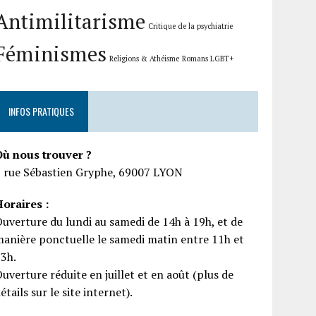
Antimilitarisme
Critique de la psychiatrie
Féminismes
Religions & Athéisme
Romans LGBT+
INFOS PRATIQUES
Où nous trouver ?
5 rue Sébastien Gryphe, 69007 LYON
oraires :
uverture du lundi au samedi de 14h à 19h, et de
anière ponctuelle le samedi matin entre 11h et
13h.
uverture réduite en juillet et en août (plus de
étails sur le site internet).