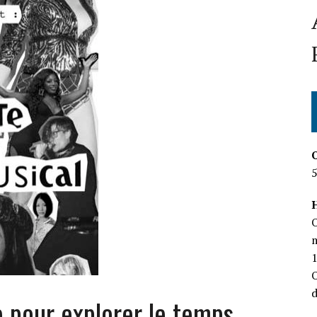
H
O
m
O
d
e pour explorer le temps