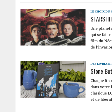
LE CHOIX DU 
STARSHIP 
Une planète
qui se fait 
film du Née
de l’invasi
DES LIVRES E
Stone Butc
Chaque fin 
dans votre 
classique L
et de libér