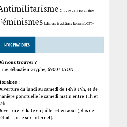
Antimilitarisme
Critique de la psychiatrie
Féminismes
Religions & Athéisme
Romans LGBT+
INFOS PRATIQUES
Où nous trouver ?
5 rue Sébastien Gryphe, 69007 LYON
oraires :
uverture du lundi au samedi de 14h à 19h, et de
anière ponctuelle le samedi matin entre 11h et
13h.
uverture réduite en juillet et en août (plus de
étails sur le site internet).