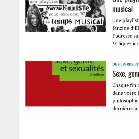
musical
Une playlis
fanzine d’E
l’adresse su
! Cliquez ic
DES LIVRES E
Sexe, genr
Chaque fin 
dans votre l
philosophie
dernières a