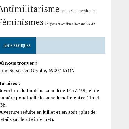
Antimilitarisme
Critique de la psychiatrie
Féminismes
Religions & Athéisme
Romans LGBT+
INFOS PRATIQUES
Où nous trouver ?
5 rue Sébastien Gryphe, 69007 LYON
oraires :
uverture du lundi au samedi de 14h à 19h, et de
anière ponctuelle le samedi matin entre 11h et
13h.
uverture réduite en juillet et en août (plus de
étails sur le site internet).