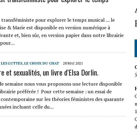
t transféministe pour explorer le temps musical … le
lise & Marie est disponible en version numérique à
ivante et, bien sûr, en version papier dans notre librairie
i pour…
T LES LUTTES
,
LE CHOIX DU CHAT
28 MAI 2021
e et sexualités, un livre d’Elsa Dorlin.
de semaine nous vous proposons une lecture disponible
H
ibrairie préférée ! Pour cette semaine : un essai de
O
 contemporaine sur les théories féministes des quarante
m
nnées incluant celle du…
O
d