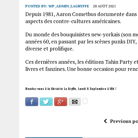
POSTED BY:
WP_ADMIN_LAGRYFFE
28 AOÛT 2021
Depuis 1981, Aaron Cometbus documente dans se
aspects des contre-cultures américaines.
Du monde des bouquinistes new-yorkais (son méti
années 60, en passant par les scènes punks DIY
diverse et prolifique.
Ces dernières années, les éditions Tahin Party e
livres et fanzines. Une bonne occasion pour re
Rendez-vous à la librairie La Gryffe, Lundi 6 Septembre à 18h !
Facebook
Google+
Twitter
E-mail
Previous po