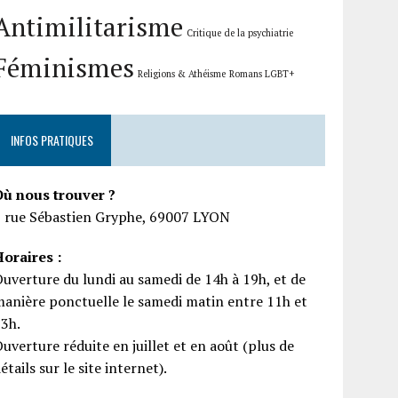
Antimilitarisme
Critique de la psychiatrie
Féminismes
Religions & Athéisme
Romans LGBT+
INFOS PRATIQUES
Où nous trouver ?
5 rue Sébastien Gryphe, 69007 LYON
oraires :
uverture du lundi au samedi de 14h à 19h, et de
anière ponctuelle le samedi matin entre 11h et
13h.
uverture réduite en juillet et en août (plus de
étails sur le site internet).