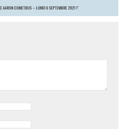
C AARON COMETBUS – LUNDI 6 SEPTEMBRE 2021 !"