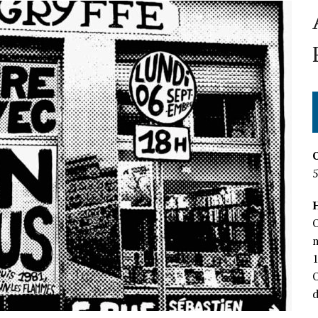
H
O
m
O
d