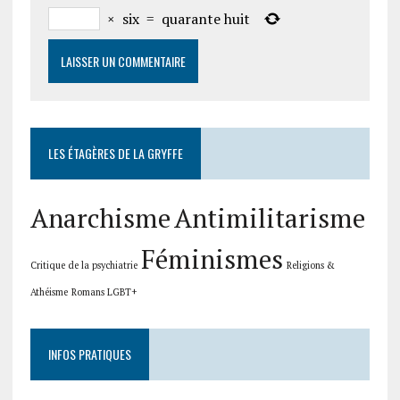
×
six
=
quarante huit
LES ÉTAGÈRES DE LA GRYFFE
Anarchisme
Antimilitarisme
Féminismes
Critique de la psychiatrie
Religions &
Athéisme
Romans LGBT+
INFOS PRATIQUES